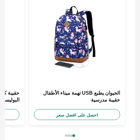
الحيوان يطبع USB تهمة ميناء الأطفال
حقيبة مدرسية
البوليستر رشاق
احصل على افضل سعر
احص