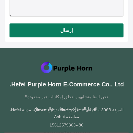
إرسال
Hefei Purple Horn E-Commerce Co., Ltd
نحن لسنا متشابهين، نخلق إمكانيات غير محدودة!!
المنزل
المنتجات
معلومات عنا
اتصل بنا
الغرفة 1306B، المبنى A، مركز Xindi، شارع Qimen، مدينة Hefei،
مقاطعة Anhui
86--15612579363