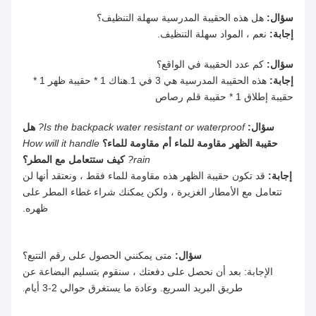
سؤال:
هل هذه الحقيبة المدرسية سهلة التنظيف؟
إجابة:
نعم ، المواد سهلة التنظيف.
سؤال:
كم عدد الحقيبة في الواقع؟
إجابة:
هذه الحقيبة المدرسية هي 3 في 1.هناك 1 * حقيبة ظهر 1 *
حقيبة إطلاق 1 * حقيبة قلم رصاص
سؤال:
Is the backpack water resistant or waterproof?
هل
حقيبة الظهر مقاومة للماء أم مقاومة للماء؟
How will it handle
rain?
كيف ستتعامل مع المطر؟
إجابة:
قد تكون حقيبة الظهر هذه مقاومة للماء فقط ، ونعتقد أنها لن
تتعامل مع الأمطار الغزيرة ، ولكن يمكنك شراء غطاء المطر على
ظهره.
سؤال:
متى يمكنني الحصول على رقم التتبع؟
الإجابة: بعد أن نحصل على دفعتك ، سنقوم بتسليم البضاعة عن
طريق البريد السريع. وعادة ما يستغرق حوالي 2-3 أيام
.