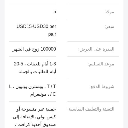
موك:
5
سعر:
USD15-USD30 per
pair
القدرة على العرض:
100000 زوج في الشهر
موعد التسليم:
1-3 أيام للعينات ، 5-20
أيام للطلبات بالجملة
شروط الدفع:
T / T ، ويسترن يونيون ، L
/ C ، مونيغرام
التعبئة والتغليف القياسية:
حقيبة غير منسوجة أو
كيس بولي بالإضافة إلى
صندوق أحذية كرافت ،