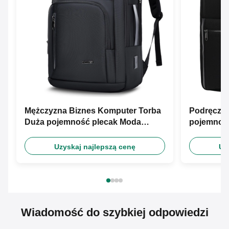
Mężczyzna Biznes Komputer Torba
Podręczni
Duża pojemność plecak Moda
pojemnoś
plecak
Uzyskaj najlepszą cenę
Uz
Wiadomość do szybkiej odpowiedzi