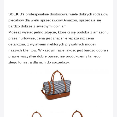
stylowy, trwały, odporny
Funkcja
na zabrudzenia
SOEKIDY
profesjonalnie dostosował wiele dobrych rodzajów
plecaków dla wielu sprzedawców Amazon,
sprzedają się
Wysokiej jakości płótno,
bardzo dobrze z świetnymi opiniami.
Materiał
skórzane paski PU
Możesz wysłać jedno zdjęcie, które ci się podoba z amazonu
przez hurtownie, cena jest znacznie lepsza niż cena
Płeć
Mężczyźni Kobiety
detaliczna, z wyjątkiem niektórych prywatnych modeli
naszych klientów.
W każdym razie jakość jest bardzo dobra i
Kolor
Czarno-niebieski
prawie wszystkie dobre opinie, nie produkujemy taniego
złego tornistra dla nich do sprzedaży.
Cutomizacja
Witamy