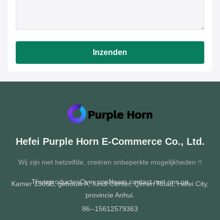
Inzenden
Hefei Purple Horn E-Commerce Co., Ltd.
Wij zijn niet hetzelfde, creëren onbeperkte mogelijkheden !!
Thuis
producten
Over ons
Neem contact met ons op
Kamer 1306B, gebouw A, Xindi Center, Qimen Road, Hefei City,
provincie Anhui.
86--15612579363