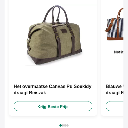
Het overmaatse Canvas Pu Soekidy
Blauwe Wi
draagt Reiszak
draagt Re
Krijg Beste Prijs