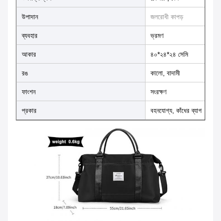
উপাদান
জলরোধী কাপড়
ব্যবহার
ভ্রমণ
আকার
৪০*২৪*২৪ সেমি
রঙ
কালো, বাদামী
ফাংশন
সংরক্ষণ
প্রকার
বহনযোগ্য, কাঁধের ব্যাগ