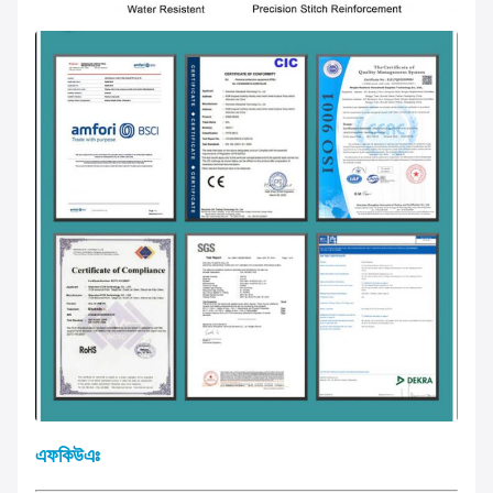
এফকিউএঃ