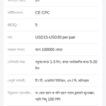
উৎপত্তি স্থান:
চীন
সার্টিফিকেশন:
CE CPC
MOQ:
5
দাম:
USD15-USD30 per pair
সরবরাহ ক্ষমতা:
মাসে 100000 জোড়া
ডেলিভারি সময়:
নমুনার জন্য 1-3 দিন, বাল্ক অর্ডারগুলির জন্য 5-20
দিন
পেমেন্ট শর্তাবলী:
টি / টি, ওয়েস্টার্ন ইউনিয়ন, এল / সি, মানিগ্রাম
স্ট্যান্ডার্ড প্যাকেজিং:
অ বোনা ব্যাগ বা পলি ব্যাগ প্লাস ক্র্যাফট জুতোবক্স,
প্রতি পিছু 100 পিসি