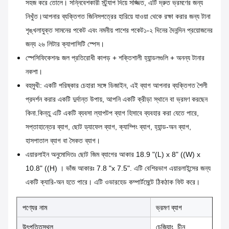
সহজ করে তোলে। সন্নিবেশকারী স্ট্র্যাপ দিয়ে সজ্জিত, এটি দ্রুত ভ্রমণের জন্য
নিখুঁত।আপনার ব্যক্তিগত জিনিসপত্রের হারিয়ে যাওয়া থেকে রক্ষা করার জন্য টানা
শৃঙ্খলাযুক্ত সামনের পকেট এবং নমনীয় পাশের পকেট১-২ দিনের দৈনন্দিন প্রয়োজনের
জন্য ২৬ লিটার ক্যাপাসিটি স্পেস।
স্পেসিফিকেশনঃ জল প্রতিরোধী কাপড় + শক্তিশালী হ্যান্ডলগুলি + অনন্য টানার
নকশা।
বহুমুখী: একটি পরিষ্কার চেহারা সঙ্গে ডিজাইন, এই ব্যাগ আপনার ব্যক্তিগত শৈলী
প্রদর্শন করার একটি দুর্দান্ত উপায়, আপনি একটি ক্রীড়া স্থানে বা ভ্রমণ করছেন
কিনা.কিন্তু এটি একটি ব্যবসা ল্যাপটপ ব্যাগ হিসাবে ব্যবহার করা যেতে পারে,
সপ্তাহান্তের ব্যাগ, ছোট ড্যাফেল ব্যাগ, ক্যাম্পিং ব্যাগ, হ্যান্ড-অন ব্যাগ,
হাসপাতাল ব্যাগ বা সৈকত ব্যাগ।
এয়ারলাইন অনুমোদিতঃ ছোট জিম ব্যাগের আকার 18.9 "(L) x 8" ((W) x
10.8" ((H) । ভাঁজ আকারঃ 7.8 "x 7.5". এটি বেশিরভাগ এয়ারলাইন্সের জন্য
একটি ক্যারি-অন হতে পারে। এটি ওভারহেড কম্পার্টমেন্টে ঠিকঠাক ফিট করে।
পণ্যের নাম
ভ্রমণ ব্যাগ
উৎপত্তিস্থল
চেজিয়াং, চীন