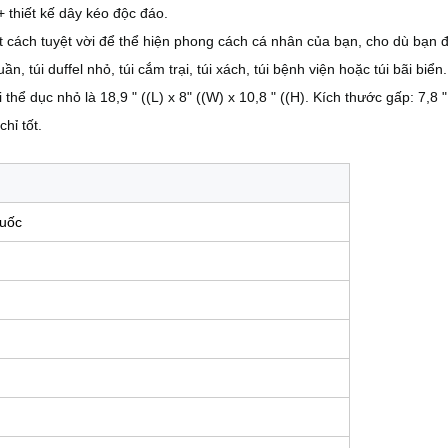
 thiết kế dây kéo độc đáo.
một cách tuyệt vời để thể hiện phong cách cá nhân của bạn, cho dù bạn
, túi duffel nhỏ, túi cắm trại, túi xách, túi bệnh viện hoặc túi bãi biển.
ể dục nhỏ là 18,9 " ((L) x 8" ((W) x 10,8 " ((H). Kích thước gấp: 7,8 "
hỉ tốt.
Quốc