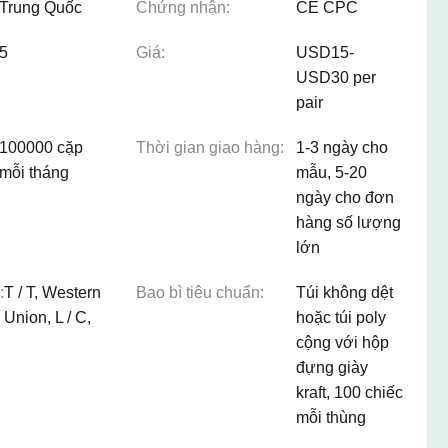
Trung Quốc
Chứng nhận:
CE CPC
5
Giá:
USD15-
USD30 per
pair
100000 cặp
Thời gian giao hàng:
1-3 ngày cho
mỗi tháng
mẫu, 5-20
ngày cho đơn
hàng số lượng
lớn
:
T / T, Western
Bao bì tiêu chuẩn:
Túi không dệt
Union, L / C,
hoặc túi poly
cộng với hộp
đựng giày
kraft, 100 chiếc
mỗi thùng