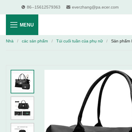
86--15612579363
everzhang@pa.ecer.com
MENU
Nhà
/
các sản phẩm
/
Túi cuối tuần của phụ nữ
/
Sản phẩm b