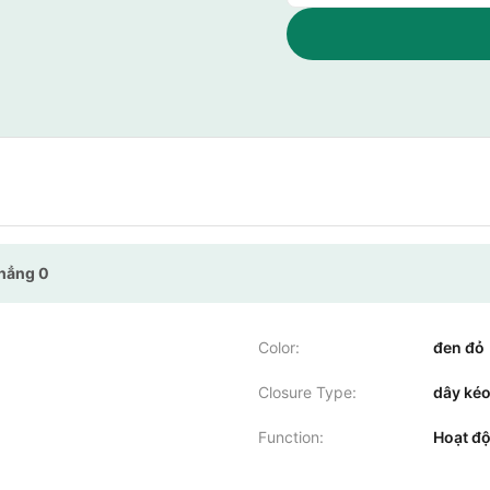
phẳng 0
Color:
đen đỏ
Closure Type:
dây ké
Function:
Hoạt độ