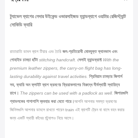
ট্র্যাভেল ব্যাগের লেদার উইকেন্ড ওভারসাইজড হ্যান্ডব্যাগে ওয়াটার রেজিস্ট্যান্ট
সোকিডি ক্যারি
রাতারাতি ডাবল ব্যাগ টিয়ার এবং তৈরি
জল-প্রতিরোধী মোমযুক্ত ক্যানভাস এবং
গোহাইড চামড়া ছাঁটা
stitching handcraft.
সেলাই হ্যান্ডক্রাফ্ট
With the
premium leather zippers, the carry-on flight bag has long-
lasting durability against travel activities.
প্রিমিয়াম চামড়ার জিপার্স
সহ, ক্যারি অন ফ্লাইট ব্যাগ ভ্রমণের ক্রিয়াকলাপের বিরুদ্ধে দীর্ঘস্থায়ী স্থায়িত্ব
রাখে।
The zippers can be used with a padlock as well.
জিপারগুলি
প্যাডলকের পাশাপাশি ব্যবহার করা যেতে পারে।
আপনি আপনার সমস্ত ভ্রমণের
জিনিসগুলি আপনার ডাবলে রাখতে পারেন train এই ব্যাগটি ট্রেন বা বাসে বহন করার
জন্য একটি স্থায়ী কাঁধের স্ট্র্যাপও নিয়ে আসে।