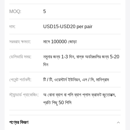
MOQ:
5
দাম:
USD15-USD20 per pair
সরবরাহ ক্ষমতা:
মাসে 100000 জোড়া
ডেলিভারি সময়:
নমুনার জন্য 1-3 দিন, বাল্ক অর্ডারগুলির জন্য 5-20
দিন
পেমেন্ট শর্তাবলী:
টি / টি, ওয়েস্টার্ন ইউনিয়ন, এল / সি, মানিগ্রাম
স্ট্যান্ডার্ড প্যাকেজিং:
অ বোনা ব্যাগ বা পলি ব্যাগ প্লাস ক্রাফট জুতোবক্স,
প্রতি পিছু 50 পিসি
পণ্যের বিবরণ