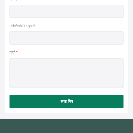
ফোন/হোয়াটসঅ্যাপ
বার্তা
*
জমা দিন