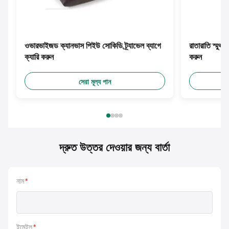
ওভারভাইজড ক্যানভাস পিইউ সোকিডি ট্র্যাভেল ব্যাগে
রাতারাতি স্মুথ
ক্যারি করুন
করুন
সেরা মূল্য পান
দ্রুত উত্তর দেওয়ার জন্য বার্তা
নাম
*
ইমেইল
*