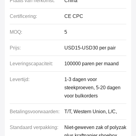
Plaats van herkomst:
China
Certificering:
CE CPC
MOQ:
5
Prijs:
USD15-USD30 per pair
Leveringscapaciteit:
100000 paren per maand
Levertijd:
1-3 dagen voor
steekproeven, 5-20 dagen
voor bulkorders
Betalingsvoorwaarden:
T/T, Western Union, L/C,
Standaard verpakking:
Niet-geweven zak of polyzak
plus kraftpapier shoebox,