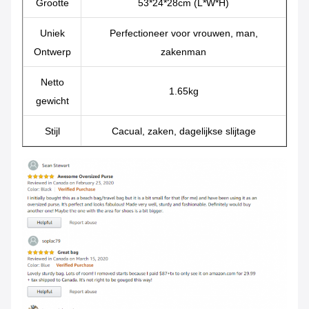
Grootte
53*24*28cm (L*W*H)
Uniek
Perfectioneer voor vrouwen, man,
Ontwerp
zakenman
Netto
1.65kg
gewicht
Stijl
Cacual, zaken, dagelijkse slijtage