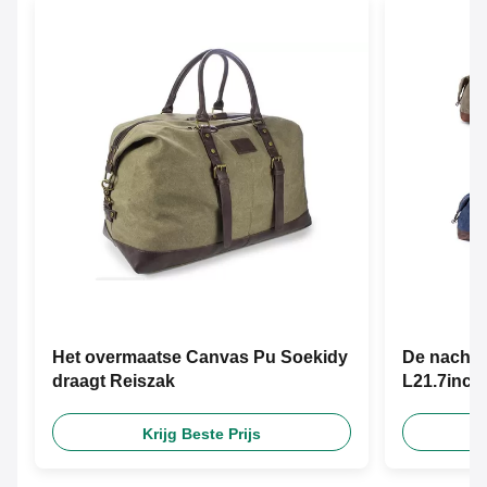
Het overmaatse Canvas Pu Soekidy
De nachtel
draagt Reiszak
L21.7inch
Krijg Beste Prijs