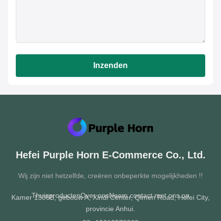
Inzenden
Hefei Purple Horn E-Commerce Co., Ltd.
Wij zijn niet hetzelfde, creëren onbeperkte mogelijkheden !!
Thuis
producten
Over ons
Neem contact met ons op
Kamer 1306B, gebouw A, Xindi Center, Qimen Road, Hefei City,
provincie Anhui.