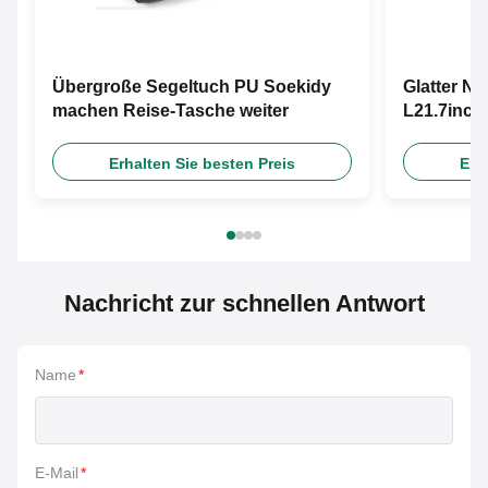
Übergroße Segeltuch PU Soekidy
Glatter N
machen Reise-Tasche weiter
L21.7inc
weiter
Erhalten Sie besten Preis
Erh
Nachricht zur schnellen Antwort
Name
*
E-Mail
*