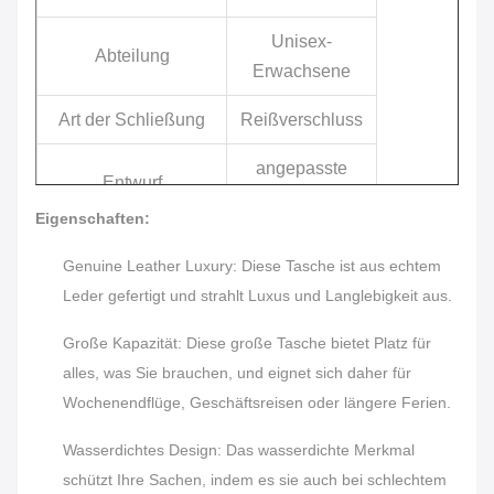
Unisex-
Abteilung
Erwachsene
Art der Schließung
Reißverschluss
angepasste
Entwurf
Entwürfe
Eigenschaften:
Anzahl der
2
Genuine Leather Luxury: Diese Tasche ist aus echtem
Abteilungen
Leder gefertigt und strahlt Luxus und Langlebigkeit aus.
Große Kapazität: Diese große Tasche bietet Platz für
alles, was Sie brauchen, und eignet sich daher für
Wochenendflüge, Geschäftsreisen oder längere Ferien.
Wasserdichtes Design: Das wasserdichte Merkmal
schützt Ihre Sachen, indem es sie auch bei schlechtem