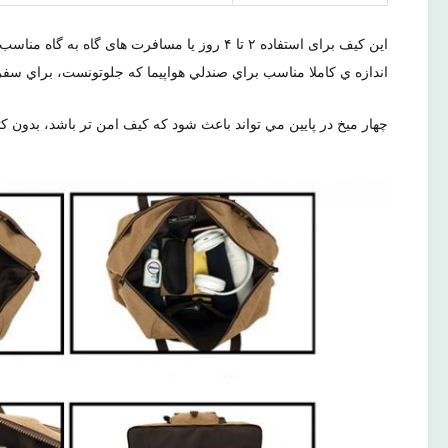
این کیف برای استفاده ۲ تا ۴ روز یا مسافرت های گاه به گاه مناسب است، طراحی منحصر به فرد آن را قادر می سازد تا به راحتی روی چمدان قرار گیرد.
اندازه ي کاملا مناسب براي صندلي هواپيما که جلوتونست، براي سف
چهار ميخ در پايين مي تواند باعث شود که کيف امن تر باشد، بدون ک