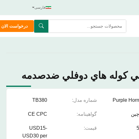
فارسی
درخواست الان
عي کوله هاي دوفلي ضدصدمه
Purple Hor
شماره مدل:
TB380
ین
گواهینامه:
CE CPC
قیمت:
USD15-
USD30 per