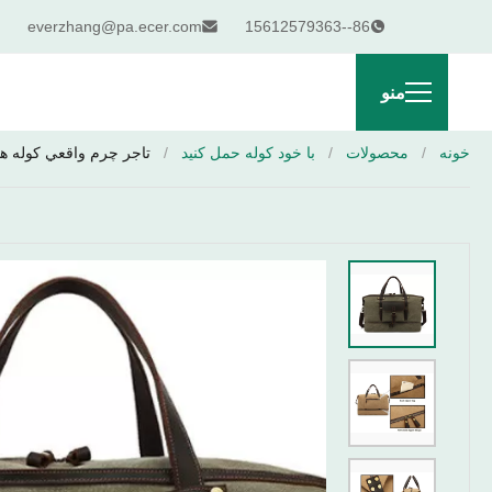
everzhang@pa.ecer.com
86--15612579363
منو
خونه
/
محصولات
/
با خود کوله حمل کنید
/
تاجر چرم واقعي کوله 