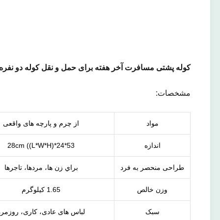
کوله پشتی مسافرت آخر هفته برای حمل و نقل کوله دو نفره 
مشخصات:
مواد
از چرم و پارچه های واقعی
اندازه
53*24*28cm ((L*W*H)
طراحی منحصر به فرد
براي زن ها، مردها، تاجرها
وزن خالص
1.65 کيلوگرم
سبک
لباس های عادی، کاری، روزمره