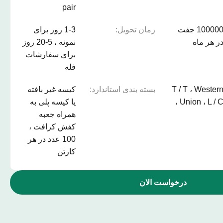
pair
100000 جفت
زمان تحویل:
1-3 روز برای
ر هر ماه
نمونه ، 5-20 روز
برای سفارشات
فله
T / T ، Wester
بسته بندی استاندارد:
کیسه غیر بافته
Union ، L / C 
یا کیسه پلی به
همراه جعبه
کفش کرافت ،
100 عدد در هر
کارتن
درخواست الان