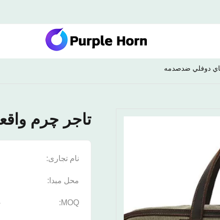
هاي دوفلي ضدصدمه
تاجر چرم واق
نام تجاری:
n
محل مبدا:
چ
5
MOQ: