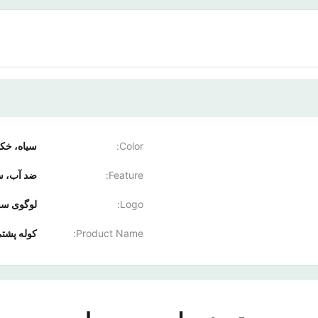
Color:
سياه، خک
Feature:
ضد آب، س
Logo:
لوگوی سف
Product Name:
کوله پشتی مسافرتی eekender