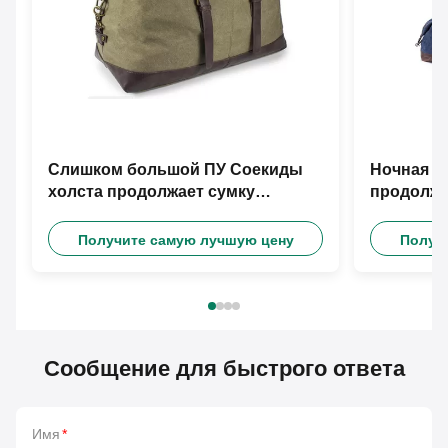
Слишком большой ПУ Соекиды
Ночная р
холста продолжает сумку
продолжа
перемещения
Получите самую лучшую цену
Получ
Сообщение для быстрого ответа
Имя
*