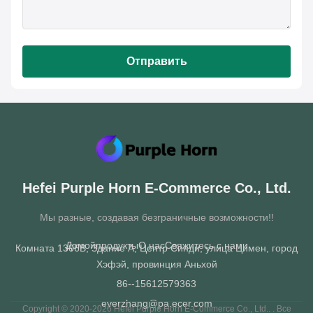
Отправить
Hefei Purple Horn E-Commerce Co., Ltd.
Мы разные, создавая безграничные возможности!!
Домой
продукты
О нас
Свяжитесь с нами
Комната 1306B, Здание A, Центр Синди, улица Цимен, город
Хэфэй, провинция Аньхой
86--15612579363
everzhang@pa.ecer.com
Copyright © 2020-2026 Hefei Purple Horn E-Commerce Co., Ltd.. . Все