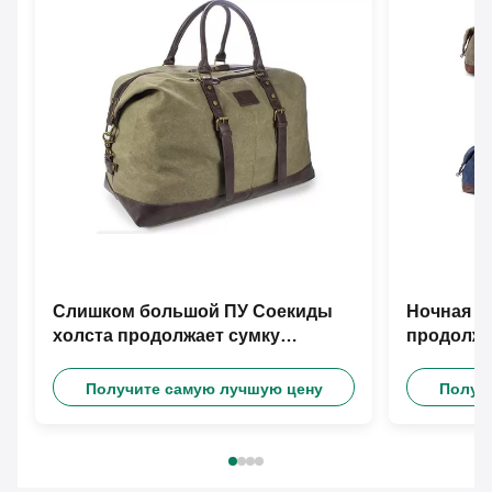
Слишком большой ПУ Соекиды
Ночная р
холста продолжает сумку
продолжа
перемещения
Получите самую лучшую цену
Получ