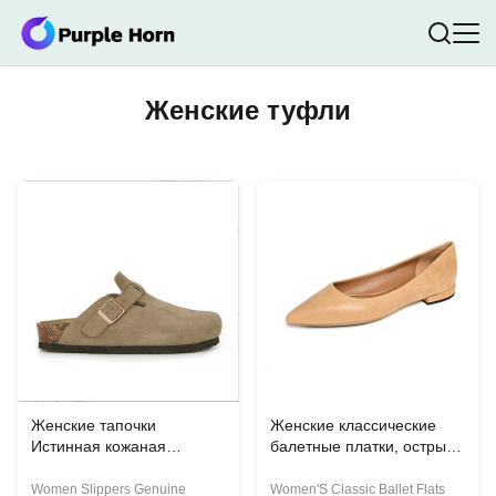
Женские туфли
Женские тапочки
Женские классические
Истинная кожаная
балетные платки, острые
плоская ножка половинка
пальцы ног, платки с
тапочки женские толстые
подвижкой,
Women Slippers Genuine
Women'S Classic Ballet Flats