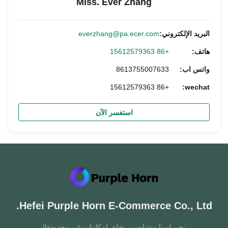
Miss. Ever Zhang
البريد الإلكتروني:
everzhang@pa.ecer.com
هاتف:
+86 15612579363
واتس اب:
8613755007633
+86 15612579363
wechat:
استفسر الآن
Hefei Purple Horn E-Commerce Co., Ltd.
نحن لسنا متشابهين، نخلق إمكانيات غير محدودة!!