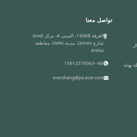
تواصل معنا
الغرفة 1306B، المبنى A، مركز Xindi،
شارع Qimen، مدينة Hefei، مقاطعة
ال
Anhui
86--15612579363
 نهاية
everzhang@pa.ecer.com