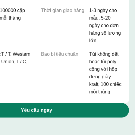
100000 cặp
Thời gian giao hàng:
1-3 ngày cho
mỗi tháng
mẫu, 5-20
ngày cho đơn
hàng số lượng
lớn
:
T / T, Western
Bao bì tiêu chuẩn:
Túi không dệt
Union, L / C,
hoặc túi poly
cộng với hộp
đựng giày
kraft, 100 chiếc
mỗi thùng
Yêu cầu ngay