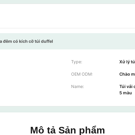
a đêm có kích cỡ túi duffel
Type:
Xử lý tú
OEM ODM:
Chào m
Name:
Túi vải
5 màu
Mô tả Sản phẩm