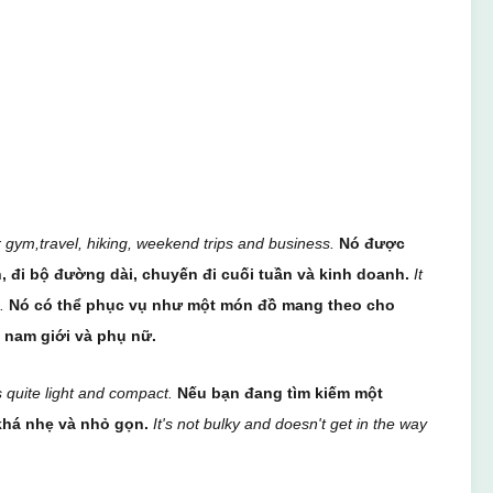
or gym,travel, hiking, weekend trips and business.
Nó được
, đi bộ đường dài, chuyến đi cuối tuần và kinh doanh.
It
.
Nó có thể phục vụ như một món đồ mang theo cho
 nam giới và phụ nữ.
ns quite light and compact.
Nếu bạn đang tìm kiếm một
khá nhẹ và nhỏ gọn.
It's not bulky and doesn't get in the way