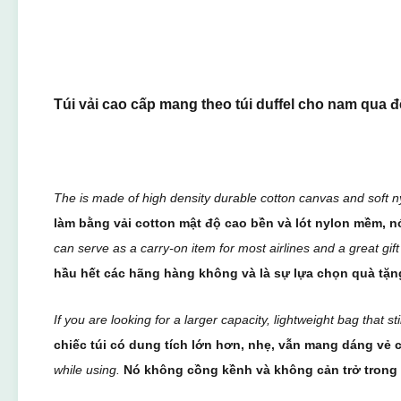
Túi vải cao cấp mang theo túi duffel cho nam qua 
The is made of high density durable cotton canvas and soft nyl
làm bằng vải cotton mật độ cao bền và lót nylon mềm, nó
can serve as a carry-on item for most airlines and a great g
hầu hết các hãng hàng không và là sự lựa chọn quà tặn
If you are looking for a larger capacity, lightweight bag that st
chiếc túi có dung tích lớn hơn, nhẹ, vẫn mang dáng vẻ
while using.
Nó không cồng kềnh và không cản trở trong 