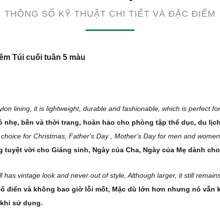
THÔNG SỐ KỸ THUẬT CHI TIẾT VÀ ĐẶC ĐIỂM
đêm Túi cuối tuần 5 màu
on lining, it is lightweight, durable and fashionable, which is perfect f
 nhẹ, bền và thời trang, hoàn hảo cho phòng tập thể dục, du lịch
ift choice for Christmas, Father's Day , Mother's Day for men and women
g tuyệt vời cho Giáng sinh, Ngày của Cha, Ngày của Mẹ dành cho
ill has vintage look and never out of style, Although larger, it still remai
 cổ điển và không bao giờ lỗi mốt, Mặc dù lớn hơn nhưng nó vẫn 
khi sử dụng.