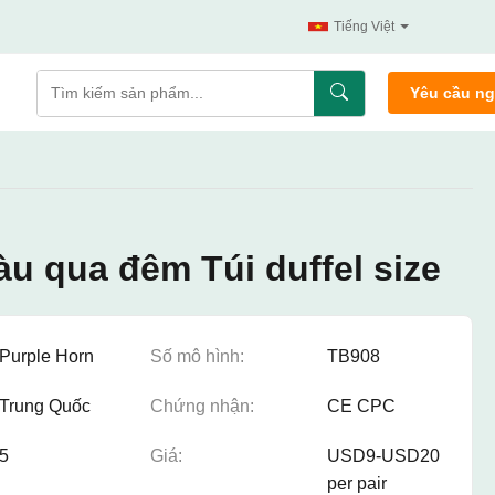
Tiếng Việt
Yêu cầu n
u qua đêm Túi duffel size
Purple Horn
Số mô hình:
TB908
Trung Quốc
Chứng nhận:
CE CPC
5
Giá:
USD9-USD20
per pair