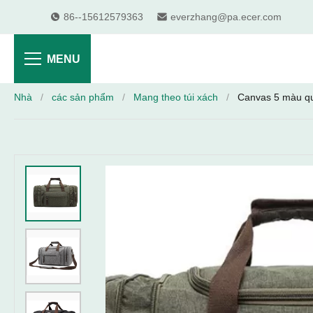
86--15612579363
everzhang@pa.ecer.com
MENU
Nhà
/
các sản phẩm
/
Mang theo túi xách
/
Canvas 5 màu qu