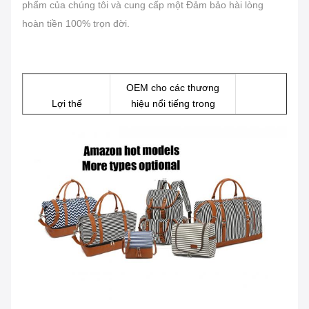
phẩm của chúng tôi và cung cấp một Đảm bảo hài lòng
hoàn tiền 100% trọn đời.
OEM cho các thương
Lợi thế
hiệu nổi tiếng trong
Amazon Ebay Wish
Đặc tính
chống bụi bẩn thời trang
Chất lượng cao, dây da
Vật chất
PU
Giới tính
Đàn ông phụ nữ
Màu sắc
Màu xanh đen
Cutomization
Chào mừng bạn