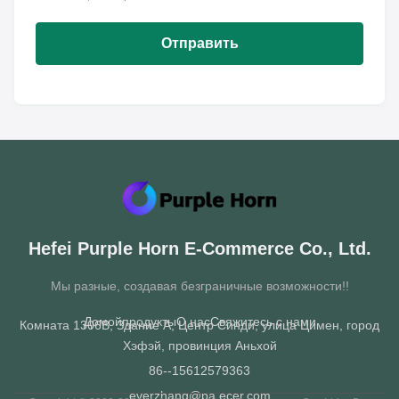
Отправить
Hefei Purple Horn E-Commerce Co., Ltd.
Мы разные, создавая безграничные возможности!!
Домой
продукты
О нас
Свяжитесь с нами
Комната 1306B, Здание A, Центр Синди, улица Цимен, город
Хэфэй, провинция Аньхой
86--15612579363
everzhang@pa.ecer.com