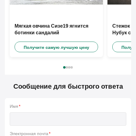
Мягкая овчина Сизе19 ягнится
Стежок к
ботинки сандалий
Нубук св
малыша
Получите самую лучшую цену
Получ
Сообщение для быстрого ответа
Имя
*
Электронная почта
*