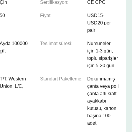
Çin
Sertifikasyon:
CE CPC
50
Fiyat:
USD15-
USD20 per
pair
Ayda 100000
Teslimat süresi:
Numuneler
çift
için 1-3 gün,
toplu siparişler
için 5-20 gün
T/T, Western
Standart Paketleme:
Dokunmamış
Union, L/C,
çanta veya poli
çanta artı kraft
ayakkabı
kutusu, karton
başına 100
adet