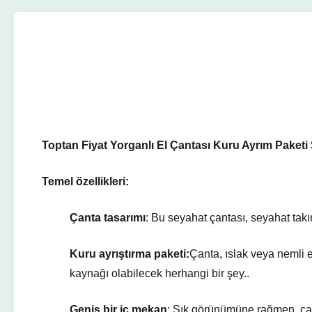
Toptan Fiyat Yorganlı El Çantası Kuru Ayrım Paketi
Temel özellikleri:
Çanta tasarımı
: Bu seyahat çantası, seyahat takım
Kuru ayrıştırma paketi:
Çanta, ıslak veya nemli e
kaynağı olabilecek herhangi bir şey..
Geniş bir iç mekan
: Şık görünümüne rağmen, çanta