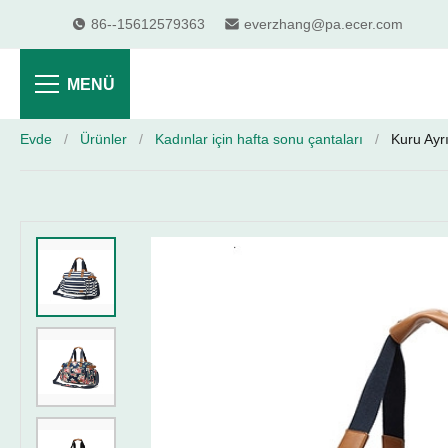
86--15612579363
everzhang@pa.ecer.com
MENÜ
Evde
/
Ürünler
/
Kadınlar için hafta sonu çantaları
/
Kuru Ayr