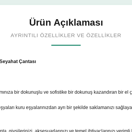
Ürün Açıklaması
AYRINTILI ÖZELLIKLER VE ÖZELLIKLER
 Seyahat Çantası
ınıza bir dokunuşlu ve sofistike bir dokunuş kazandıran bir el çan
şyaları kuru eşyalarınızdan ayrı bir şekilde saklamanızı sağlay
, giysilerinizi, aksesuarlarınızı ve temel ihtiyaçlarınızı veriml