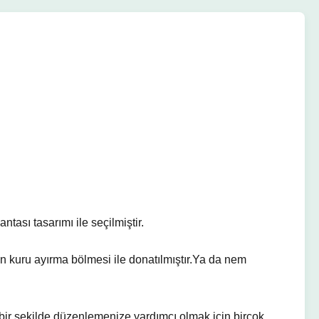
tası tasarımı ile seçilmiştir.
an kuru ayırma bölmesi ile donatılmıştır.Ya da nem
i bir şekilde düzenlemenize yardımcı olmak için birçok