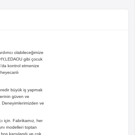
ardımcı olabileceğimize
,LEDAOU gibi çocuk
da kontrol etmenize
n heyecanlı
 süredir büyük iş yapmak
ilerinin güven ve
tik. Deneyimlerimizden ve
cı için. Fabrikamız, her
ynı modelleri toptan
 hoş karşılandı ve çok