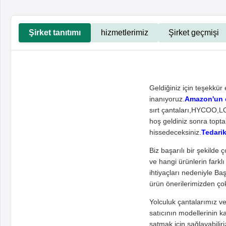
Şirket tanıtımı
hizmetlerimiz
Şirket geçmişi
Geldiğiniz için teşekkü
inanıyoruz.
Amazon'un en
sırt çantaları,HYCOO,
hoş geldiniz sonra toptan
hissedeceksiniz.
Tedarik
Biz başarılı bir şekilde 
ve hangi ürünlerin farklı
ihtiyaçları nedeniyle Baş
ürün önerilerimizden ço
Yolculuk çantalarımız ve 
satıcının modellerinin k
satmak için sağlayabilir