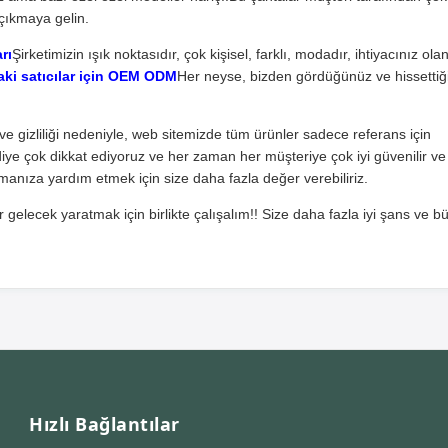
çıkmaya gelin.
rı
Şirketimizin ışık noktasıdır, çok kişisel, farklı, modadır, ihtiyacınız ol
i satıcılar için OEM ODM
Her neyse, bizden gördüğünüz ve hissettiğin
iği ve gizliliği nedeniyle, web sitemizde tüm ürünler sadece referans için
ye çok dikkat ediyoruz ve her zaman her müşteriye çok iyi güvenilir ve 
manıza yardım etmek için size daha fazla değer verebiliriz.
r gelecek yaratmak için birlikte çalışalım!! Size daha fazla iyi şans ve b
Hızlı Bağlantılar