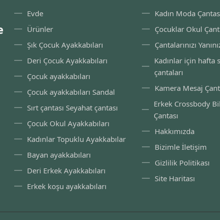
Evde
Kadın Moda Çantas
e
Ürünler
Çocuklar Okul Çant
Şık Çocuk Ayakkabıları
Çantalarınızı Yanını
Deri Çocuk Ayakkabıları
Kadınlar için hafta
çantaları
Çocuk ayakkabıları
Kamera Mesaj Çant
Çocuk ayakkabıları Sandal
Erkek Crossbody Bi
Sırt çantası Seyahat çantası
Çantası
Çocuk Okul Ayakkabıları
Hakkımızda
Kadınlar Topuklu Ayakkabılar
Bizimle İletişim
Bayan ayakkabıları
Gizlilik Politikası
Deri Erkek Ayakkabıları
Site Haritası
Erkek koşu ayakkabıları