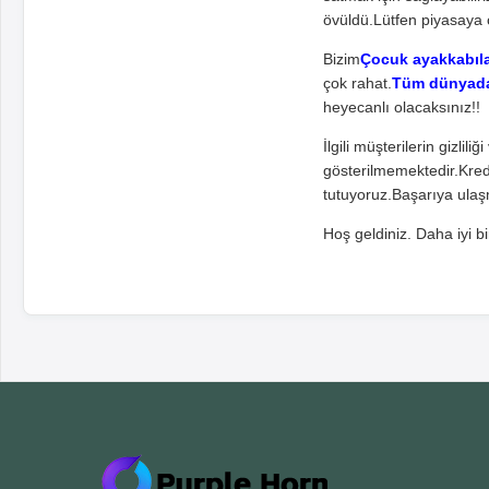
övüldü.Lütfen piyasaya 
Bizim
Çocuk ayakkabıla
çok rahat.
Tüm dünyadak
heyecanlı olacaksınız!!
İlgili müşterilerin gizlil
gösterilmemektedir.Kredi
tutuyoruz.Başarıya ulaş
Hoş geldiniz. Daha iyi bi