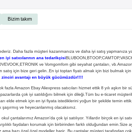
Bizim takım
r ederiz. Daha fazla müşteri kazanmanıza ve daha iyi satış yapmanıza y
 iyi satıcılarının ana tedarikçisi
BLUBOON,BTOOP,CAMTOP,VASCHY
LOVEVOOK,ETRONIK ve Vomgomfom gibi seyahat çantaları, vb.Amazon'
 satış için bize geri gelin..En iyi toptan fiyatı almak için bizi bulmak içi
 zinciri avantajı en büyük gücümüzdür!!!!
çok fazla Amazon Ebay Aliexpress satıcıları hizmet ettik 8 yılı aşkın bir
 pazarlarda çok iyi satıldığını bilmek için dileği.Tüm bu e-ticaret müşter
arı elde etmek için en iyi fiyata istediklerini yoğun bir şekilde temin et
k şaşırmış ve heyecanlanmış olacaksınız.
okul çantalarımız Amazon'da çok iyi satılıyor. Yıllardır birçok en iyi satı
arşılıklı faydaları korumak için birbirinden farklı olduğundan emin.Size a
iz ama bazı özel özel modeller hariç..Bu çantalar müşteri tarafından çok