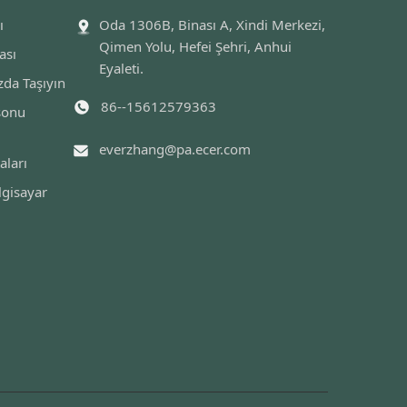
ı
Oda 1306B, Binası A, Xindi Merkezi,
Qimen Yolu, Hefei Şehri, Anhui
ası
Eyaleti.
zda Taşıyın
86--15612579363
 sonu
everzhang@pa.ecer.com
aları
lgisayar