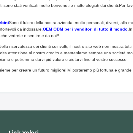
sono stati verificati molto benvenuti e molto elogiati dai clienti.Per fa
mbini
Sono il fulcro della nostra azienda, molto personali, diversi, alla 
fortevoli da indossare.
OEM ODM per i venditori di tutto il mondo
.In
 che vedrete e sentirete da noi!!
ella riservatezza dei clienti coinvolti, il nostro sito web non mostra tutti 
olta attenzione al nostro credito e manteniamo sempre una società mol
iamo e potremmo darvi più valore e aiutarvi fino al vostro successo.
ieme per creare un futuro migliore!!Vi porteremo più fortuna e grande
Link Veloci