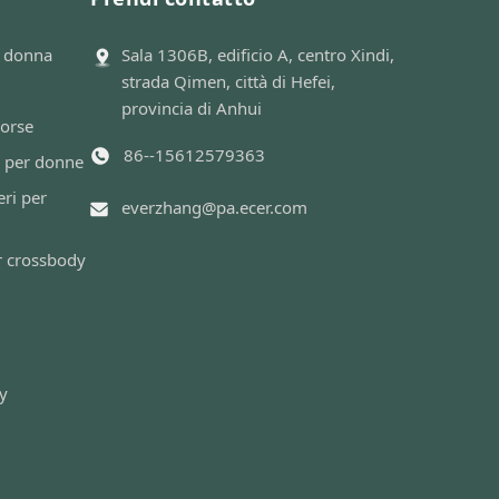
r donna
Sala 1306B, edificio A, centro Xindi,
strada Qimen, città di Hefei,
provincia di Anhui
borse
86--15612579363
 per donne
ri per
everzhang@pa.ecer.com
r crossbody
cy