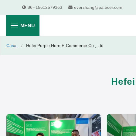
86--15612579363
everzhang@pa.ecer.com
MENU
Casa.
/
Hefei Purple Horn E-Commerce Co., Ltd.
Hefei