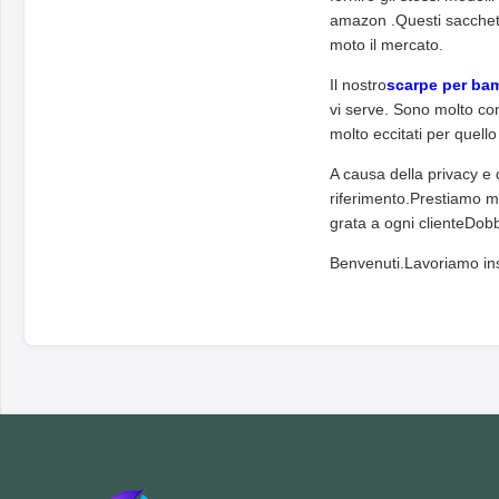
amazon .Questi sacchetti 
moto il mercato.
Il nostro
scarpe per ba
vi serve. Sono molto con
molto eccitati per quello
A causa della privacy e d
riferimento.Prestiamo m
grata a ogni clienteDobb
Benvenuti.Lavoriamo ins