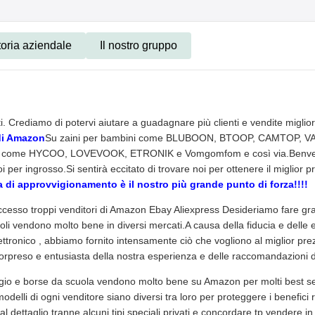
toria aziendale
Il nostro gruppo
. Crediamo di potervi aiutare a guadagnare più clienti e vendite miglior
 di Amazon
Su zaini per bambini come BLUBOON, BTOOP, CAMTOP, V
gio come HYCOO, LOVEVOOK, ETRONIK e Vomgomfom e così via.Benvenu
per ingrosso.Si sentirà eccitato di trovare noi per ottenere il miglior pr
 di approvvigionamento è il nostro più grande punto di forza!!!!
cesso troppi venditori di Amazon Ebay Aliexpress Desideriamo fare grand
oli vendono molto bene in diversi mercati.A causa della fiducia e delle e
ettronico , abbiamo fornito intensamente ciò che vogliono al miglior prez
orpreso e entusiasta della nostra esperienza e delle raccomandazioni d
gio e borse da scuola vendono molto bene su Amazon per molti best sel
modelli di ogni venditore siano diversi tra loro per proteggere i benefic
i al dettaglio tranne alcuni tipi speciali privati e concordare tp vendere 