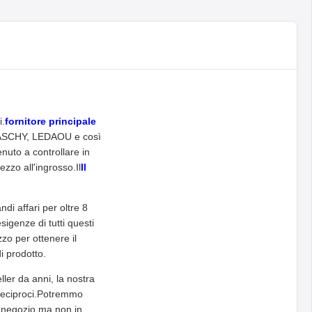
i.
fornitore principale
ASCHY, LEDAOU e così
to a controllare in
ezzo all'ingrosso.Il
Il
i affari per oltre 8
sigenze di tutti questi
zo per ottenere il
i prodotto.
ler da anni, la nostra
i reciproci.Potremmo
in negozio ma non in