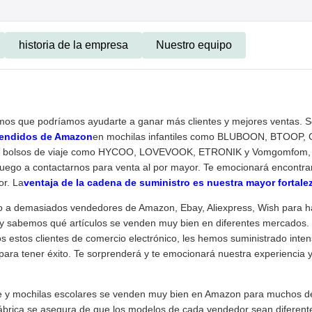
historia de la empresa
Nuestro equipo
emos que podríamos ayudarte a ganar más clientes y mejores ventas. 
 vendidos de Amazon
en mochilas infantiles como BLUBOON, BTOOP
n bolsos de viaje como HYCOO, LOVEVOOK, ETRONIK y Vomgomfom, et
luego a contactarnos para venta al por mayor. Te emocionará encontra
or. La
ventaja de la cadena de suministro es nuestra mayor fortalez
o a demasiados vendedores de Amazon, Ebay, Aliexpress, Wish para h
y sabemos qué artículos se venden muy bien en diferentes mercados. 
s estos clientes de comercio electrónico, les hemos suministrado inte
 para tener éxito. Te sorprenderá y te emocionará nuestra experienci
je y mochilas escolares se venden muy bien en Amazon para muchos d
ábrica se asegura de que los modelos de cada vendedor sean diferente