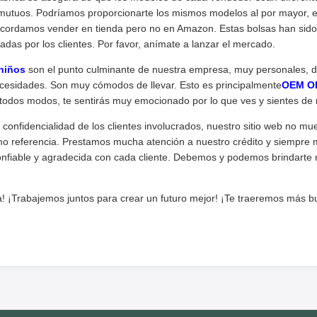
 mutuos. Podríamos proporcionarte los mismos modelos al por mayor, e
 acordamos vender en tienda pero no en Amazon. Estas bolsas han sid
adas por los clientes. Por favor, anímate a lanzar el mercado.
niños
son el punto culminante de nuestra empresa, muy personales, di
cesidades. Son muy cómodos de llevar. Esto es principalmente
OEM OD
 todos modos, te sentirás muy emocionado por lo que ves y sientes de 
 confidencialidad de los clientes involucrados, nuestro sitio web no mu
mo referencia. Prestamos mucha atención a nuestro crédito y siempr
fiable y agradecida con cada cliente. Debemos y podemos brindarte 
! ¡Trabajemos juntos para crear un futuro mejor! ¡Te traeremos más b