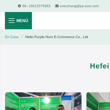
86--15612579363
everzhang@pa.ecer.com
MENÚ
En Casa
/
Hefei Purple Horn E-Commerce Co., Ltd.
Hefei