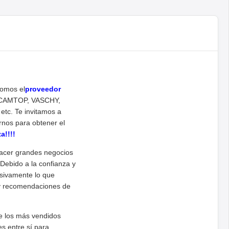
Somos el
proveedor
, CAMTOP, VASCHY,
c. Te invitamos a
rnos para obtener el
a!!!!
acer grandes negocios
Debido a la confianza y
nsivamente lo que
a y recomendaciones de
e los más vendidos
s entre sí para