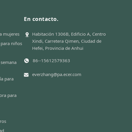
En contacto.
a mujeres
Habitación 1306B, Edificio A, Centro
Xindi, Carretera Qimen, Ciudad de
 para niños
Hefei, Provincia de Anhui
86--15612579363
e semana
everzhang@pa.ecer.com
ía para
ora para
ros
dad