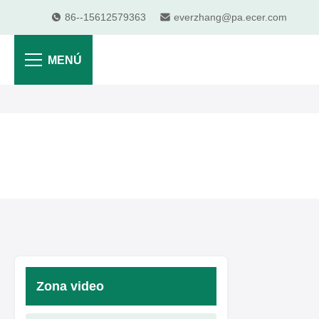
86--15612579363
everzhang@pa.ecer.com
MENÚ
Zona video