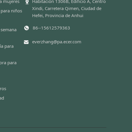
a mujeres
Habitación 1306B, Edificio A, Centro
Xindi, Carretera Qimen, Ciudad de
 para niños
Hefei, Provincia de Anhui
86--15612579363
e semana
everzhang@pa.ecer.com
ía para
ora para
ros
dad