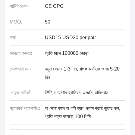
সার্টিফিকেশন:
CE CPC
MOQ:
50
দাম:
USD15-USD20 per pair
সরবরাহ ক্ষমতা:
প্রতি মাসে 100000 জোড়া
ডেলিভারি সময়:
নমুনার জন্য 1-3 দিন, বাল্ক অর্ডারের জন্য 5-20
দিন
পেমেন্ট শর্তাবলী:
টি/টি, ওয়েস্টার্ন ইউনিয়ন, এল/সি, মানিগ্রাম
স্ট্যান্ডার্ড প্যাকেজিং:
অ বোনা ব্যাগ বা পলি ব্যাগ প্লাস ক্রাফ্ট জুতার বাক্স,
প্রতি শক্ত কাগজে 100 পিসি