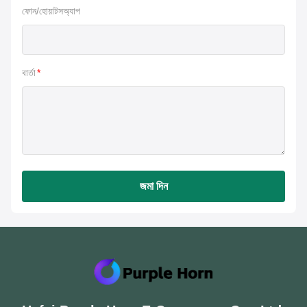
ফোন/হোয়াটসঅ্যাপ
বার্তা
*
জমা দিন