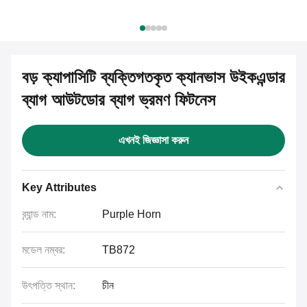
বড় ক্যাপাসিটি ব্যক্তিগতকৃত ক্যানভাস উইকএন্ডার
ব্যাগ আউটডোর ব্যাগ ভ্রমণ ফিটনেস
এখনই জিজ্ঞাসা করুন
Key Attributes
ব্র্যান্ড নাম:
Purple Horn
মডেল নম্বর:
TB872
উৎপত্তি স্থান:
চীন