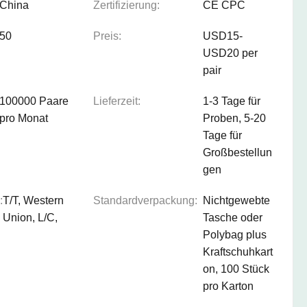
China
Zertifizierung:
CE CPC
50
Preis:
USD15-
USD20 per
pair
100000 Paare
Lieferzeit:
1-3 Tage für
pro Monat
Proben, 5-20
Tage für
Großbestellun
gen
:
T/T, Western
Standardverpackung:
Nichtgewebte
Union, L/C,
Tasche oder
Polybag plus
Kraftschuhkart
on, 100 Stück
pro Karton