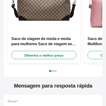
Saco de viagem de moda e moda
Saco de v
para mulheres Saco de viagem seco
Multifunci
e molhado
separação
Obtenha o melhor preço
Obt
Mensagem para resposta rápida
Nome
*