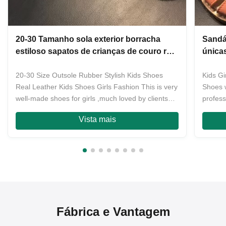
20-30 Tamanho sola exterior borracha
Sandá
estiloso sapatos de crianças de couro real
única
sapatos de crianças meninas moda
da fita
20-30 Size Outsole Rubber Stylish Kids Shoes
Kids G
Real Leather Kids Shoes Girls Fashion This is very
Shoes 
well-made shoes for girls ,much loved by clients
profess
with the design and quality .Its material all is first
women 
Vista mais
layer of cowhide,outsole is very wear-resistant
quality
rubber called smoked rubber ,matching very fine ...
ODM for
countri
Fábrica e Vantagem