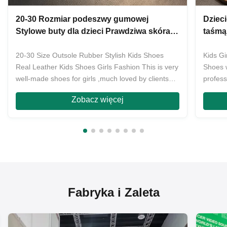
20-30 Rozmiar podeszwy gumowej
Dziec
Stylowe buty dla dzieci Prawdziwa skóra
taśmą
Buty dla dzieci Dziewczyny Moda
20-30 Size Outsole Rubber Stylish Kids Shoes
Kids G
Real Leather Kids Shoes Girls Fashion This is very
Shoes 
well-made shoes for girls ,much loved by clients
profess
with the design and quality .Its material all is first
women 
Zobacz więcej
layer of cowhide,outsole is very wear-resistant
quality
rubber called smoked rubber ,matching very fine ...
ODM for
countri
Fabryka i Zaleta