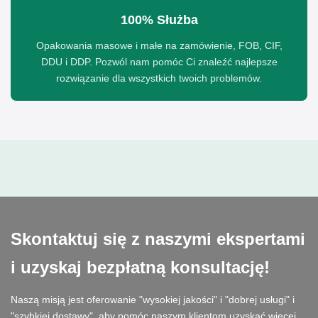
100% Służba
Opakowania masowe i małe na zamówienie, FOB, CIF,
DDU i DDP. Pozwól nam pomóc Ci znaleźć najlepsze
rozwiązanie dla wszystkich twoich problemów.
Skontaktuj się z naszymi ekspertami
i uzyskaj bezpłatną konsultację!
Naszą misją jest oferowanie "wysokiej jakości" i "dobrej usługi" i
"szybkiej dostawy", aby pomóc naszym klientom uzyskać więcej