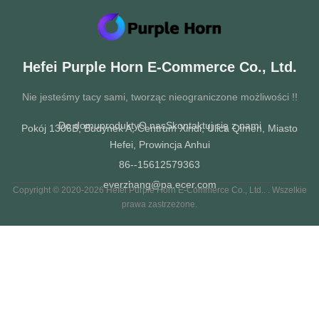
Hefei Purple Horn E-Commerce Co., Ltd.
Nie jesteśmy tacy sami, tworząc nieograniczone możliwości !!
Do domu
produkty
O nas
Skontaktuj się z nami
Pokój 1306B, Budynek A, Centrum Xindi, Ulica Qimen, Miasto
Hefei, Prowincja Anhui
86--15612579363
everzhang@pa.ecer.com
Copyright © 2020-2026 Hefei Purple Horn E-Commerce Co., Ltd.. . Wszelkie
prawa zastrzeżone.