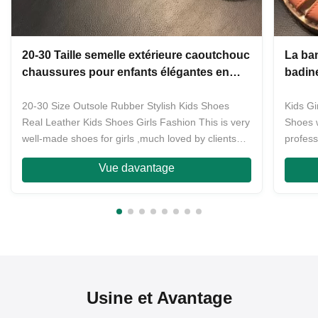
20-30 Taille semelle extérieure caoutchouc
La ba
chaussures pour enfants élégantes en
badine
vrai cuir chaussures pour enfants filles
mode
20-30 Size Outsole Rubber Stylish Kids Shoes
Kids G
Real Leather Kids Shoes Girls Fashion This is very
Shoes 
well-made shoes for girls ,much loved by clients
profess
with the design and quality .Its material all is first
women 
Vue davantage
layer of cowhide,outsole is very wear-resistant
quality
rubber called smoked rubber ,matching very fine ...
ODM for
countri
Usine et Avantage