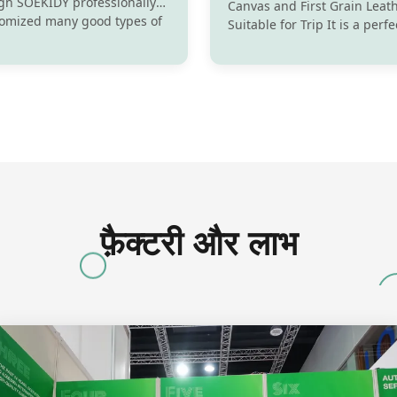
gn SOEKIDY professionally
Canvas and First Grain Leat
tomized many good types of
Suitable for Trip It is a perfe
for many Amazon sellers,
a overnight bag, weekender
 very well with great feedback
bag, hospital bag. The bag i
ld send one picture that you
it can hold 5 - 7 days' chang
 amazon by wholesales ,the
clothes. The handles are ma
uch ...
canvas comfortable as a car
handbag. The size of ...
फ़ैक्टरी और लाभ