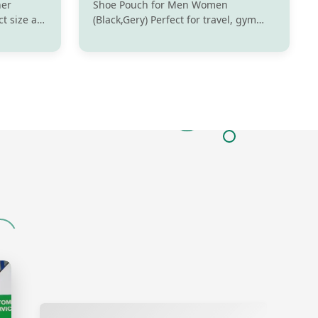
her
Shoe Pouch for Men Women
ct size as
(Black,Gery) Perfect for travel, gym
 bag, gym
and sports. Made of polyester fabric,
s roomy,
waterproof & tear-resistant 3 Capicaty
e of
Chices: 65L 5 Color Choices:
kes in
Black,Gery 1 Large zipper pocket
ry on
inside the main compartment make it
more convenient to store ...