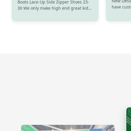
New Desi
Boots Lace-Up Side Zipper Shoes 23-
have cus
30 We only make high end great kids
backpack 
shoes with real leather ,comfortable
they sell
,fashionable,wearproof.We OEM ODM
. You cou
for many branded sellers at home
like from
and abroad .The quality and design is
price is m
highly praise by clients.We mainly do
wholesales ...