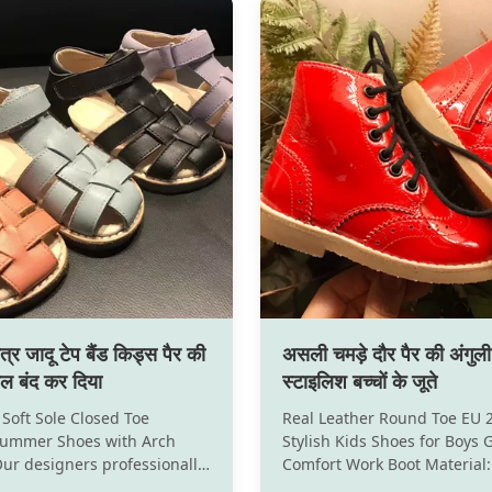
्र जादू टेप बैंड किड्स पैर की
असली चमड़े दौर पैर की अंगु
ंडल बंद कर दिया
स्टाइलिश बच्चों के जूते
 Soft Sole Closed Toe
Real Leather Round Toe EU 
Summer Shoes with Arch
Stylish Kids Shoes for Boys G
ur designers professionally
Comfort Work Boot Material
ny great shoes for kids
Leather; Wear-resistant out