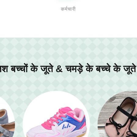
कर्मचारी
श बच्चों के जूते & चमड़े के बच्चे के जूते 