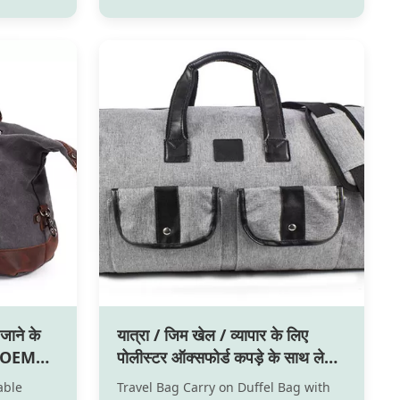
tbed
shoes with real leather ,comfortable
-made
,fashionable,wearproof.We OEM ODM
hoes can
for many branded sellers at home
 girl look
and abroad .The quality and design is
highly praise by ...
जाने के
यात्रा / जिम खेल / व्यापार के लिए
प OEM
पोलीस्टर ऑक्सफोर्ड कपड़े के साथ ले
जाने वाले डफेल बैग
able
Travel Bag Carry on Duffel Bag with