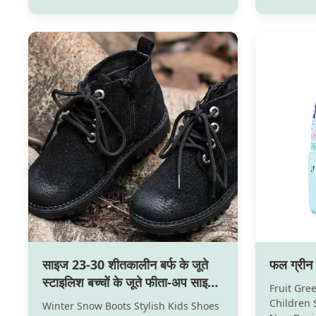
with the design and quality .Its
women for
material all is first layer of
the type a
cowhide,outsole is very wear-resistant
market .
rubber called smoked rubber
for many 
,matching very fine ...
different
साइज 23-30 शीतकालीन बर्फ के जूते
फल ग्रीन 
स्टाइलिश बच्चों के जूते फीता-अप साइड
Fruit Gre
ज़िप
Children 
Winter Snow Boots Stylish Kids Shoes