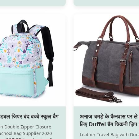
 over 12 years ,who know
made lining. Cushioned foo
nd quality well to the
offers all-day comfort. Man
 We professionally OEM ODM
outsole; What this pair of s
famous shoes suppliers in
do?? 1.Keep your little boy or
 countries,welcome ...
very nice and cool...
डबल जिपर बंद बच्चे स्कूल बैग
अनाज चमड़े के कैनवास पर ले 
लिए Duffel बैग चिकनी ज़ि
en Double Zipper Closure
ODM
School Bag Supplier 2020
Leather Travel Bag with Dur