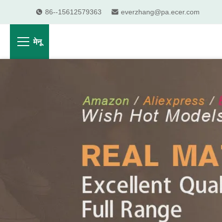
86--15612579363
everzhang@pa.ecer.com
मेनू