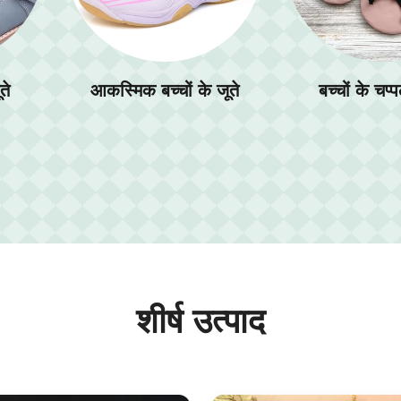
े
बच्चों के चप्पल सैंडल
बैग यात्रा ब
शीर्ष उत्पाद