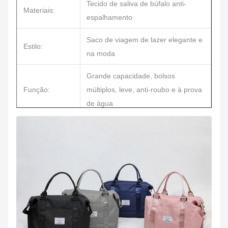
Tecido de saliva de búfalo anti-
Materiais:
espalhamento
Saco de viagem de lazer elegante e
Estilo:
na moda
Grande capacidade, bolsos
Função:
múltiplos, leve, anti-roubo e à prova
de água
Partilha ecológica, elegante e
Características:
multifuncional com separação seca
e úmida, design simples e elegante
Tempo de
Amostra pronta 3-5 dias, amostra
amostragem:
personalizada 7-10 dias
Prazo de
Para estoque dentro de 2-4 dias,
entrega:
para OEM dentro de 10-25 dias