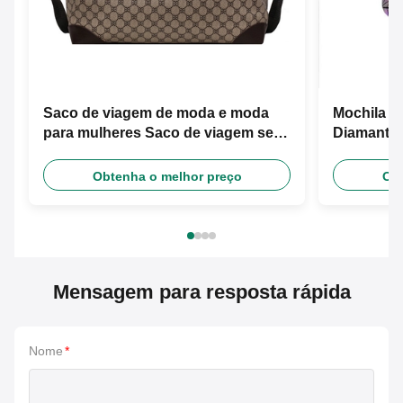
Saco de viagem de moda e moda
Mochila d
para mulheres Saco de viagem seco
Diamante 
e molhado
Mochila d
Obtenha o melhor preço
Obt
Mensagem para resposta rápida
Nome
*