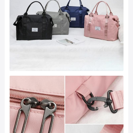
Tiempo de la
Muestra lista 3-5 días, muestra
muestra:
personalizada 7-10 días
Tiempo de
Para stock dentro de 2-4 días, para
entrega:
OEM dentro de 10-25 días
Acepta la personalización
El color:
Tamaño:
51*34*3cm