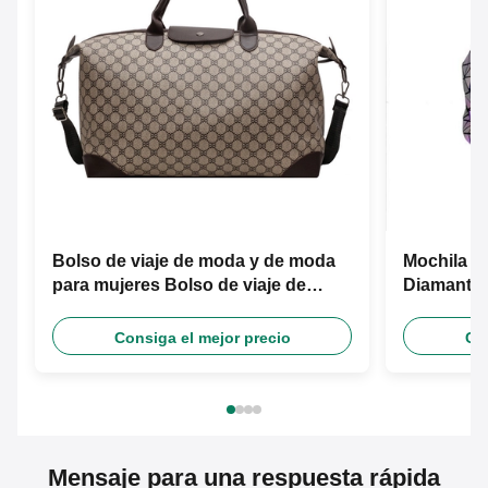
Bolso de viaje de moda y de moda
Mochila d
para mujeres Bolso de viaje de
Diamante G
separación seco y húmedo
Mochila C
Consiga el mejor precio
Con
Mensaje para una respuesta rápida