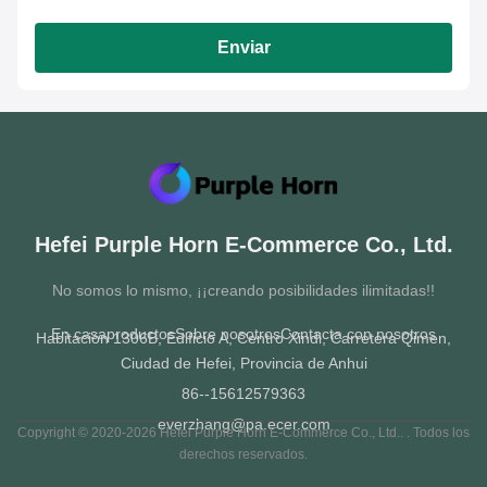
Enviar
Hefei Purple Horn E-Commerce Co., Ltd.
No somos lo mismo, ¡¡creando posibilidades ilimitadas!!
En casa
productos
Sobre nosotros
Contacta con nosotros
Habitación 1306B, Edificio A, Centro Xindi, Carretera Qimen,
Ciudad de Hefei, Provincia de Anhui
86--15612579363
everzhang@pa.ecer.com
Copyright © 2020-2026 Hefei Purple Horn E-Commerce Co., Ltd.. . Todos los
derechos reservados.