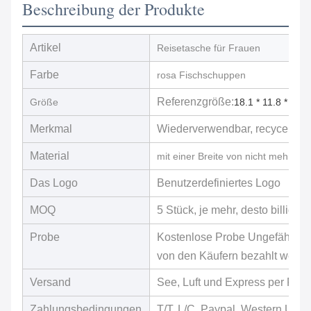
Beschreibung der Produkte
Artikel
Reisetasche für Frauen
Farbe
rosa Fischschuppen
Referenzgröße:
Größe
18.1 * 11.8 * 7.8 Z
Merkmal
Wiederverwendbar, recycelt, um
Material
mit einer Breite von nicht mehr al
Das Logo
Benutzerdefiniertes Logo
MOQ
5 Stück, je mehr, desto billiger.
Probe
Kostenlose Probe Ungefähr 3-5
von den Käufern bezahlt werd
Versand
See, Luft und Express per Fed
Zahlungsbedingungen
T/T, L/C, Paypal, Western Unio