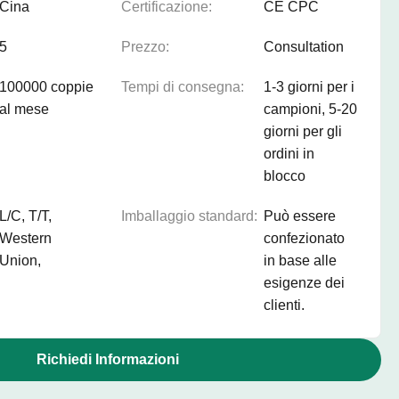
Cina
Certificazione:
CE CPC
5
Prezzo:
Consultation
100000 coppie
Tempi di consegna:
1-3 giorni per i
al mese
campioni, 5-20
giorni per gli
ordini in
blocco
L/C, T/T,
Imballaggio standard:
Può essere
Western
confezionato
Union,
in base alle
esigenze dei
clienti.
Richiedi Informazioni