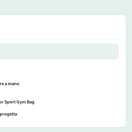
re a mano
or Sport Gym Bag
 progetta