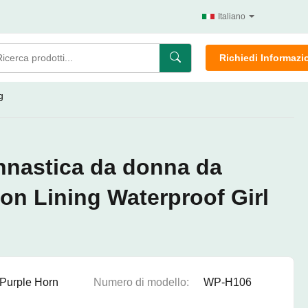
Italiano
Richiedi Informazi
g
nnastica da donna da
on Lining Waterproof Girl
Purple Horn
Numero di modello:
WP-H106