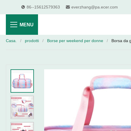
86--15612579363
everzhang@pa.ecer.com
MENU
Casa.
/
prodotti
/
Borse per weekend per donne
/
Borsa da g