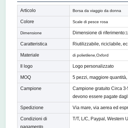
Articolo
Borsa da viaggio da donna
Colore
Scale di pesce rosa
Dimensione di riferimento:
Dimensione
1
Caratteristica
Riutilizzabile, riciclabile, 
Materiale
di polietilene,
Oxford
Il logo
Logo personalizzato
MOQ
5 pezzi, maggiore quantità,
Campione
Campione gratuito Circa 3-5
devono essere pagate dagli
Spedizione
Via mare, via aerea ed es
Condizioni di
T/T, L/C, Paypal, Western 
pagamento