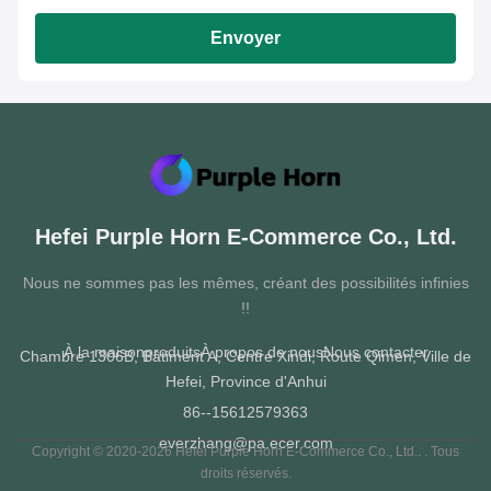
Envoyer
Hefei Purple Horn E-Commerce Co., Ltd.
Nous ne sommes pas les mêmes, créant des possibilités infinies
!!
À la maison
produits
À propos de nous
Nous contacter
Chambre 1306B, Bâtiment A, Centre Xindi, Route Qimen, Ville de
Hefei, Province d'Anhui
86--15612579363
everzhang@pa.ecer.com
Copyright © 2020-2026 Hefei Purple Horn E-Commerce Co., Ltd.. . Tous
droits réservés.