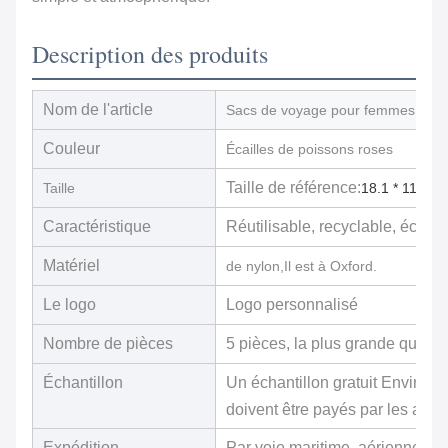
Description des produits
Nom de l'article
Sacs de voyage pour femmes
Couleur
Écailles de poissons roses
Taille de référence:
Taille
18.1 * 11,8 *
Caractéristique
Réutilisable, recyclable, écolo
Matériel
de nylon,
Il est à Oxford.
Le logo
Logo personnalisé
Nombre de pièces
5 pièces, la plus grande quantit
Échantillon
Un échantillon gratuit Environ 3
doivent être payés par les ache
Expédition
Par voie maritime, aérienne et