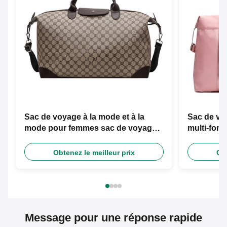
Sac de voyage à la mode et à la
Sac de v
mode pour femmes sac de voyage
multi-fon
sec et humide
séparatio
Obtenez le meilleur prix
Obt
Message pour une réponse rapide