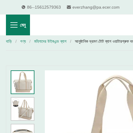
86--15612579363
everzhang@pa.ecer.com
মেনু
বাড়ি
/
পণ্য
/
মহিলাদের উইকএন্ড ব্যাগ
/
আনুষ্ঠানিক ভ্রমণ টোট ব্যাগ ওয়াটারপ্রুফ ব