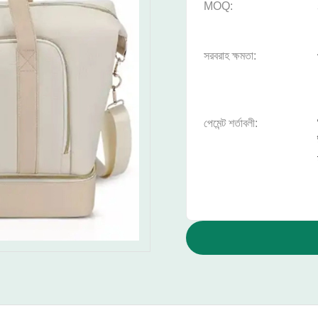
MOQ:
সরবরাহ ক্ষমতা:
পেমেন্ট শর্তাবলী: