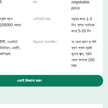
5
দাম:
negotiable
price
প্রতি মাসে
ডেলিভারি সময়:
নমুনার জন্য 1-3
100000 জোড়া
দিন, বাল্ক অর্ডারের
জন্য 5-20 দিন
টি/টি, ওয়েস্টার্ন
স্ট্যান্ডার্ড প্যাকেজিং:
অ বোনা ব্যাগ বা পলি
ইউনিয়ন, এল/সি,
ব্যাগ প্লাস ক্রাফ্ট
মানিগ্রাম
জুতার বাক্স, প্রতি
শক্ত কাগজে 100
পিসি
এখনই জিজ্ঞাসা করুন