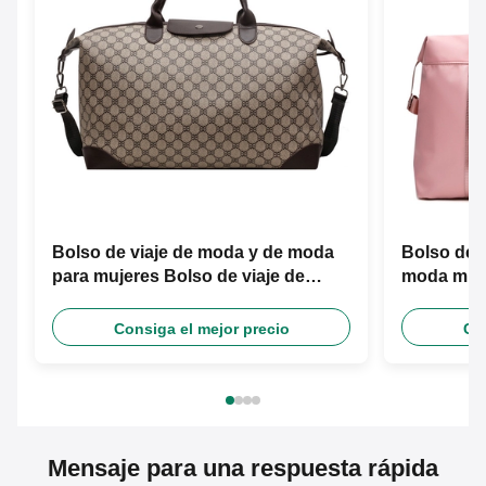
Bolso de viaje de moda y de moda
Bolso de v
para mujeres Bolso de viaje de
moda mult
separación seco y húmedo
seca y hú
Consiga el mejor precio
Con
Mensaje para una respuesta rápida