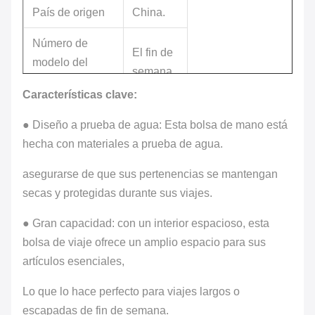
País de origen
China.
Número de
El fin de
modelo del
semana
artículo
Características clave:
Número de
9
● Diseño a prueba de agua: Esta bolsa de mano está
compartimientos
hecha con materiales a prueba de agua.
Peso del
2.6 libras
asegurarse de que sus pertenencias se mantengan
artículo
secas y protegidas durante sus viajes.
Capacidad total
9 litros
● Gran capacidad: con un interior espacioso, esta
bolsa de viaje ofrece un amplio espacio para sus
artículos esenciales,
Lo que lo hace perfecto para viajes largos o
escapadas de fin de semana.