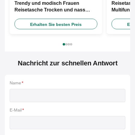
Trendy und modisch Frauen
Reisetasc
Reisetasche Trocken und nass
Multifunk
Trennung Reisetasche
Trennung 
Erhalten Sie besten Preis
Erh
Nachricht zur schnellen Antwort
Name
*
E-Mail
*