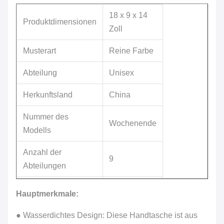
18 x 9 x 14
Produktdimensionen
Zoll
Musterart
Reine Farbe
Abteilung
Unisex
Herkunftsland
China
Nummer des
Wochenende
Modells
Anzahl der
9
Abteilungen
Gewicht des Artikels
2.6 Pfund
Hauptmerkmale:
Gesamtkapazität
9 Liter
● Wasserdichtes Design: Diese Handtasche ist aus