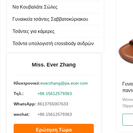
Να Κουβαλάτε Σώλες
Γυναικεία τσάντες Σαββατοκύριακου
Τσάντες για κάμερες
Τσάντα υπολογιστή crossbody ανδρών
Miss. Ever Zhang
Ηλεκτρονικό:
everzhang@pa.ecer.com
Γυνα
παντ
Τηλ.:
+86 15612579363
Σαντ
Wome
παντ
WhatsApp:
8613755007633
Slipp
Sanda
wechat:
+86 15612579363
top la
comfo
Ερώτηση Τώρα
comfo