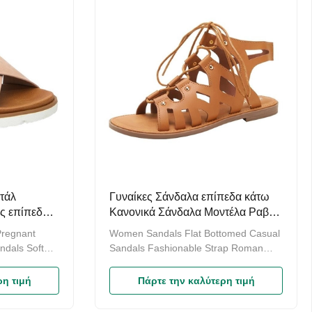
τάλ
Γυναίκες Σάνδαλα επίπεδα κάτω
ς επίπεδα
Κανονικά Σάνδαλα Μοντέλα Ραβδί
ιρινά
Ρωμαϊκά Σάνδαλα
regnant
Women Sandals Flat Bottomed Casual
dals Soft
Sandals Fashionable Strap Roman
shionable
Sandals Flat sandals have a heel
t toe women's
height of about 1.5CM, which is non
ρη τιμή
Πάρτε την καλύτερη τιμή
leather,
slip and durable. The breathable foot
oot pads,
pad has a soft touch, breathable and