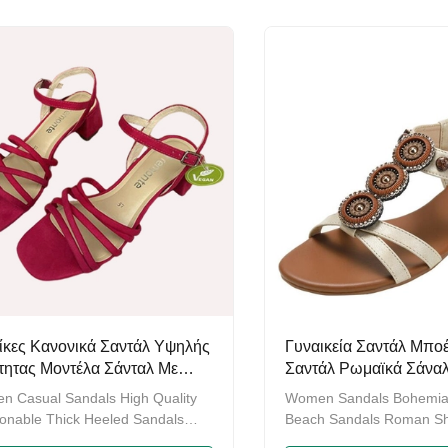
rtable soft leather, wearing it
breathable and sweat abs
tely fits the feet, comfortable and
fitting, more comfortable 
able inside, ...
refreshing summer ...
ίκες Κανονικά Σαντάλ Υψηλής
Γυναικεία Σαντάλ Μπο
τητας Μοντέλα Σάνταλ Με
Σαντάλ Ρωμαϊκά Σάναλ
τά Τακούνια
Σαντάλ
 Casual Sandals High Quality
Women Sandals Bohemia
onable Thick Heeled Sandals
Beach Sandals Roman Sh
 Shoes Material: High quality
Sandals Material of women