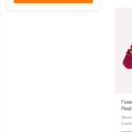
comfo
intima
breath
Γυνα
Ποιό
Σπασ
Women
Fashi
Beach