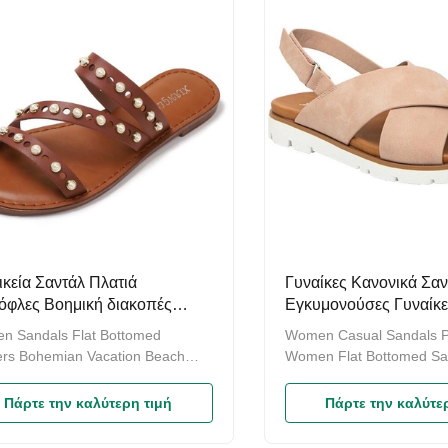
ικεία Σαντάλ Πλατιά
Γυναίκες Κανονικά Σαν
όφλες Βοημική διακοπές
Εγκυμονούσες Γυναίκε
άλ παραλία Καλοκαιρινά
Σαντάλ μαλακά καλοκα
n Sandals Flat Bottomed
Women Casual Sandals P
όφλες
παπούτσια παραλίας
ers Bohemian Vacation Beach
Women Flat Bottomed San
ls Summer Slippers Adopting a
Summer Beach Shoes Fa
yer cowhide upper, it is
design: Simple design fla
Πάρτε την καλύτερη τιμή
Πάρτε την καλύτε
rtable, soft, and has a
sandals, comfortable soft 
rtable texture. Soft, delicate and
comfortable curves, soft f