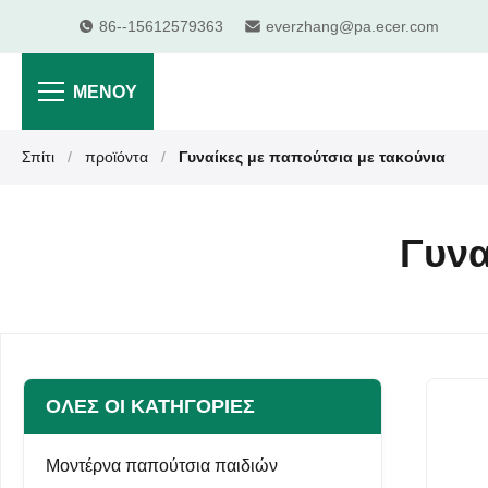
86--15612579363
everzhang@pa.ecer.com
ΜΕΝΟΎ
Σπίτι
/
προϊόντα
/
Γυναίκες με παπούτσια με τακούνια
Γυνα
ΌΛΕΣ ΟΙ ΚΑΤΗΓΟΡΊΕΣ
Μοντέρνα παπούτσια παιδιών