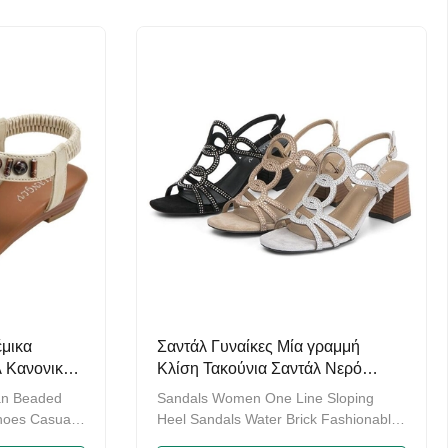
orbing, arch
sweat absorbing properties, making it
walking, and
refreshing in summer. The arch of the
foot fits ...
έμικα
Σαντάλ Γυναίκες Μία γραμμή
 Κανονικά
Κλίση Τακούνια Σαντάλ Νερό
τούβλο Μοντέλα Σαντάλ
n Beaded
Sandals Women One Line Sloping
oes Casual
Heel Sandals Water Brick Fashionable
's flat
Sandals High quality materials: This