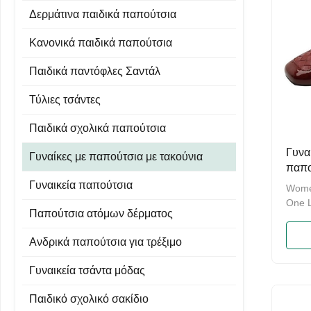
Δερμάτινα παιδικά παπούτσια
Κανονικά παιδικά παπούτσια
Παιδικά παντόφλες Σαντάλ
Τύλιες τσάντες
Παιδικά σχολικά παπούτσια
Γυνα
Γυναίκες με παπούτσια με τακούνια
παπο
παπο
Γυναικεία παπούτσια
Women
παπο
One L
Παπούτσια ατόμων δέρματος
Frenc
quali
Ανδρικά παπούτσια για τρέξιμο
qualit
Exqui
Γυναικεία τσάντα μόδας
conta
impro
Παιδικό σχολικό σακίδιο
outso