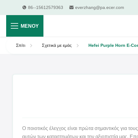
86--15612579363
everzhang@pa.ecer.com
ΜΕΝΟΎ
Σπίτι
Σχετικά με εμάς
Hefei Purple Horn E-Co
Ο ποιοτικός έλεγχος είναι πρώτα σημαντικός για το
αυτών των καταστημάτων και την αξιοπιστία μας. Επο