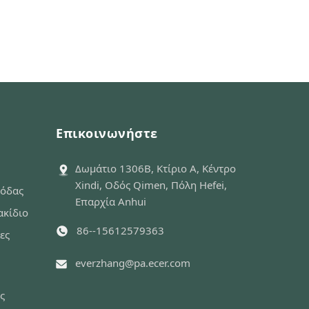
Επικοινωνήστε
Δωμάτιο 1306B, Κτίριο A, Κέντρο
Xindi, Οδός Qimen, Πόλη Hefei,
μόδας
Επαρχία Anhui
ακίδιο
86--15612579363
ες
everzhang@pa.ecer.com
ς