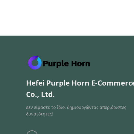
Hefei Purple Horn E-Commerc
Co., Ltd.
Δεν είμαστε το ίδιο, δημιουργώντας απεριόριστες
δυνατότητες!