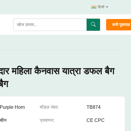
हिन्दी
अभी पूछताछ क
दार महिला कैनवास यात्रा डफल बैग
बैग
Purple Horn
मॉडल नंबर:
TB874
चीन
प्रमाणन:
CE CPC