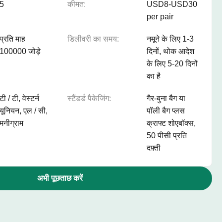
5
कीमत:
USD8-USD30
per pair
प्रति माह
डिलीवरी का समय:
नमूने के लिए 1-3
100000 जोड़े
दिनों, थोक आदेश
के लिए 5-20 दिनों
का है
टी / टी, वेस्टर्न
स्टैंडर्ड पैकेजिंग:
गैर-बुना बैग या
यूनियन, एल / सी,
पॉली बैग प्लस
मनीग्राम
क्राफ्ट शोएबॉक्स,
50 पीसी प्रति
दफ़्ती
अभी पूछताछ करें