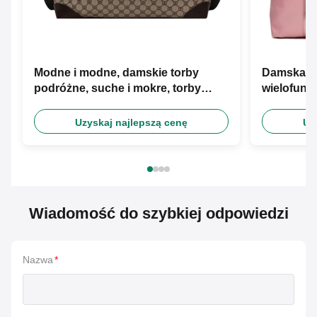
Modne i modne, damskie torby
Damska t
podróżne, suche i mokre, torby
wielofunk
separacyjne.
Separacja
Uzyskaj najlepszą cenę
Uz
Wiadomość do szybkiej odpowiedzi
Nazwa
*