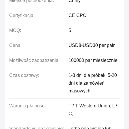
Miejsce pochodzenia:
Chiny
Certyfikacja:
CE CPC
MOQ:
5
Cena:
USD8-USD30 per pair
Możliwość zaopatrzenia:
100000 par miesięcznie
Czas dostawy:
1-3 dni dla próbek, 5-20
dni dla zamówień
masowych
Warunki płatności:
T / T, Western Union, L /
C,
Standardowe opakowanie:
Torba non-woven lub