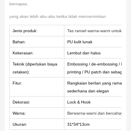
bernapas,
yang akan lebih abu-abu ketika tidak mencerminkan
Jenis produk:
Tas ransel warna-warni untuk pria
Bahan:
PU kulit lunak
Kekerasan:
Lembut dan halus
Teknik (diperlukan biaya
Embossing / de-embossing / logam lo
cetakan):
printing / PU patch dan sebagainy
Fitur:
Rangkaian berlian yang ramah li
sederhana dan elegan
Dekorasi:
Lock & Hook
Warna:
Berwarna-warni dan bercahaya
Ukuran:
31*34*13cm