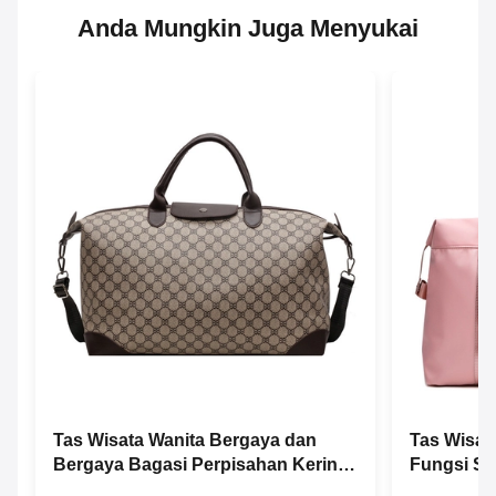
Anda Mungkin Juga Menyukai
Tas Wisata Wanita Bergaya dan
Tas Wisat
Bergaya Bagasi Perpisahan Kering
Fungsi Se
Dan Basah
Kebugara