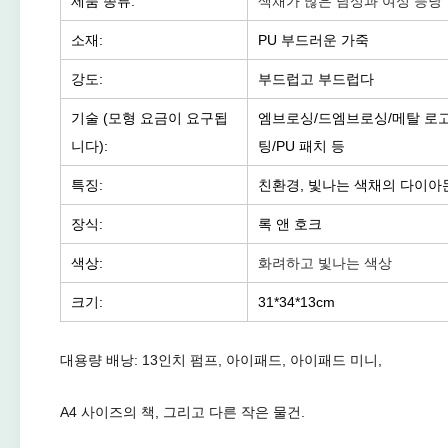
제품 종류:
색채가 많은 남성과 여성 등낭
소재:
PU 부드러운 가죽
강도:
부드럽고 부드럽다
기술 (모형 요금이 요구됩
엠브로싱/드엠브로싱/메탈 로고
니다):
팅/PU 패치 등
특징:
친환경, 빛나는 색채의 다이아
장식:
록 앤 호크
색상:
화려하고 빛나는 색상
크기:
31*34*13cm
대용량 배낭: 13인치 펌프, 아이패드, 아이패드 미니,
A4 사이즈의 책, 그리고 다른 작은 물건.