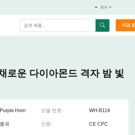
한국
지금 
채로운 다이아몬드 격자 밤 빛
Purple Horn
모델 번호:
WH-B114
중국
인증:
CE CPC