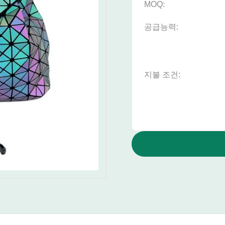
MOQ:
공급능력:
지불 조건: