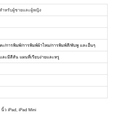
าหรับผู้ชายและผู้หญิง
ะ/การพิมพ์/การพิมพ์ผ้าไหม/การพิมพ์สี/พับพู และอื่นๆ
ละมีสีสัน แผนที่เรียบง่ายและหรู
้ว iPad, iPad Mini