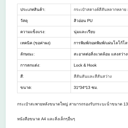
ประเภทสินค้า:
กระเป๋าสตางค์สีสันหลากหลาย สํ
วัสดุ
สิวอ่อน PU
ความแข็งแรง:
นุ่มและเรียบ
เทคนิค (ขอค่าผง)
การพิมพ์/ถอดพิมพ์/แผ่นโลโก้โลห
ลักษณะ:
สะอาดต่อสิ่งแวดล้อม แสงสว่างแ
การตกแต่ง:
Lock & Hook
สี:
สีสันสันและสีสันสว่าง
ขนาด:
31*34*13 ซม.
กระเป๋าสะพายหลังขนาดใหญ่ สามารถรองรับกระบะน้ําขนาด 13 นิ
หนังสือขนาด A4 และสิ่งเล็กๆอื่นๆ