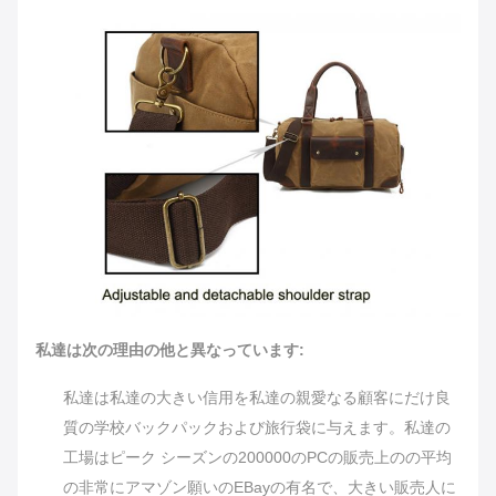
私達は次の理由の他と異なっています:
私達は私達の大きい信用を私達の親愛なる顧客にだけ良
質の学校バックパックおよび旅行袋に与えます。私達の
工場はピーク シーズンの200000のPCの販売上のの平均
の非常にアマゾン願いのEBayの有名で、大きい販売人に