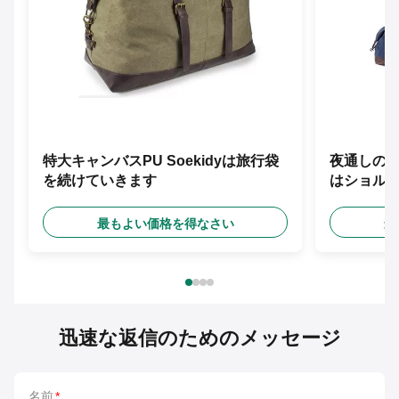
特大キャンバスPU Soekidyは旅行袋
夜通しの滑ら
を続けていきます
はショル
す
最もよい価格を得なさい
最
迅速な返信のためのメッセージ
名前
*