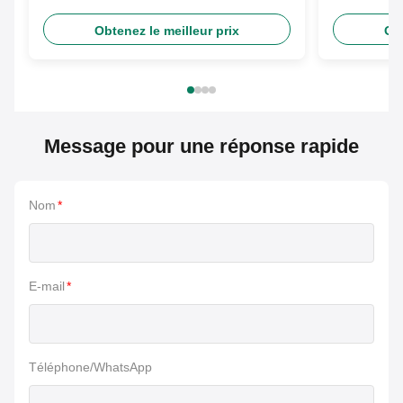
de voyage
d'épaule
Obtenez le meilleur prix
Obt
Message pour une réponse rapide
Nom
*
E-mail
*
Téléphone/WhatsApp