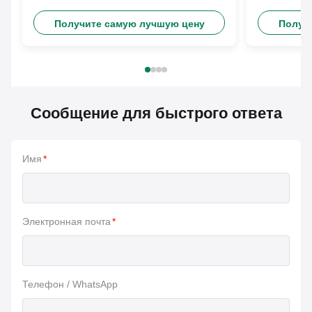
перемещения
Получите самую лучшую цену
Получ
Сообщение для быстрого ответа
Имя
*
Электронная почта
*
Телефон / WhatsApp